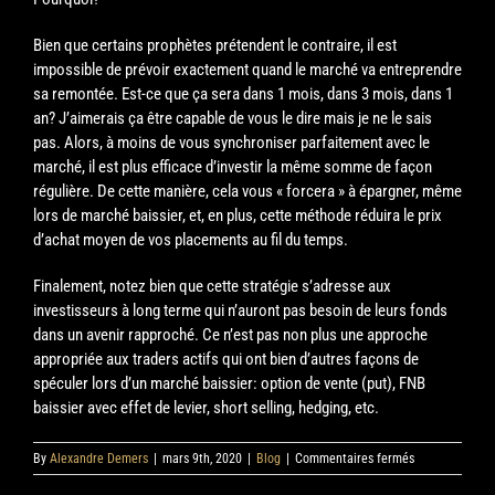
Bien que certains prophètes prétendent le contraire, il est
impossible de prévoir exactement quand le marché va entreprendre
sa remontée. Est-ce que ça sera dans 1 mois, dans 3 mois, dans 1
an? J’aimerais ça être capable de vous le dire mais je ne le sais
pas. Alors, à moins de vous synchroniser parfaitement avec le
marché, il est plus efficace d’investir la même somme de façon
régulière. De cette manière, cela vous « forcera » à épargner, même
lors de marché baissier, et, en plus, cette méthode réduira le prix
d’achat moyen de vos placements au fil du temps.
Finalement, notez bien que cette stratégie s’adresse aux
investisseurs à long terme qui n’auront pas besoin de leurs fonds
dans un avenir rapproché. Ce n’est pas non plus une approche
appropriée aux traders actifs qui ont bien d’autres façons de
spéculer lors d’un marché baissier: option de vente (put), FNB
baissier avec effet de levier, short selling, hedging, etc.
sur
By
Alexandre Demers
|
mars 9th, 2020
|
Blog
|
Commentaires fermés
Comment