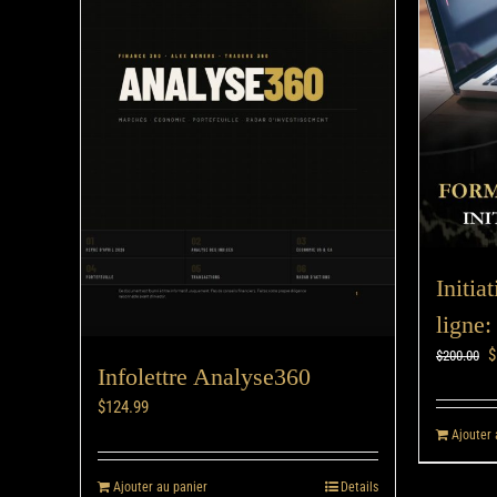
Initia
ligne:
$
$
200.00
Infolettre Analyse360
$
124.99
Ajouter 
Ajouter au panier
Details