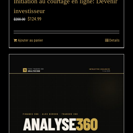
Initiation au courtage en ligne: Devenir
investisseur
$
124.99
$
200.00
Ajouter au panier
Details