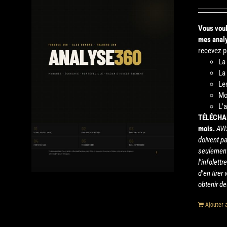
Vous voul
mes analy
recevez pa
La
La
Le
Mo
L'
TÉLÉCHA
mois.
AVI
doivent p
seulement
l'infolet
d'en tirer
obtenir de
Ajouter 