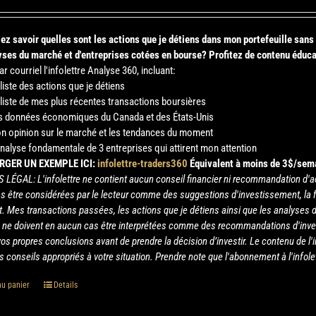
ez savoir quelles sont les actions que je détiens dans mon portefeuille san
ses du marché et d'entreprises cotées en bourse?
Profitez de contenu éduca
r courriel l'infolettre Analyse 360, incluant:
 liste des actions que je détiens
 liste de mes plus récentes transactions boursières
s données économiques du Canada et des États-Unis
n opinion sur le marché et les tendances du moment
analyse fondamentale de 3 entreprises qui attirent mon attention
RGER UN EXEMPLE ICI:
infolettre-traders360
Équivalent à moins de 3$/sem
S LÉGAL: L'infolettre ne contient aucun conseil financier ni recommandation d'a
as être considérées par le lecteur comme des suggestions d'investissement, la f
. Mes transactions passées, les actions que je détiens ainsi que les analyses d
tre ne doivent en aucun cas être interprétées comme des recommandations d'inv
 vos propres conclusions avant de prendre la décision d’investir. Le contenu de l'
s conseils appropriés à votre situation. Prendre note que l'abonnement à l'infol
au panier
Details