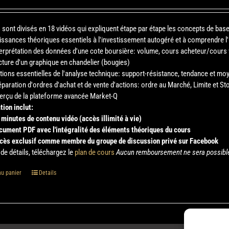
 sont divisés en 18 vidéos qui expliquent étape par étape les concepts de bas
issances théoriques essentiels à l'investissement autogéré et à comprendre l'u
terprétation des données d'une cote boursière: volume, cours acheteur/cours 
cture d'un graphique en chandelier (bougies)
tions essentielles de l'analyse technique: support-résistance, tendance et m
éparation d'ordres d'achat et de vente d'actions: ordre au Marché, Limite et St
erçu de la plateforme avancée Market-Q
tion inclut:
 minutes de contenu vidéo (accès illimité à vie)
cument PDF avec l'intégralité des éléments théoriques du cours
cès exclusif comme membre du groupe de discussion privé sur Facebook
de détails, téléchargez le
plan de cours
Aucun remboursement ne sera possible é
au panier
Details