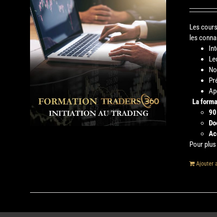
Les cours
les conna
In
Le
No
Pr
Ap
La forma
90
Do
Ac
Pour plus 
Ajouter 