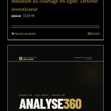
Initiation au courtage en ligne: Devenir
investisseur
$
124.99
$
200.00
Ajouter au panier
Details