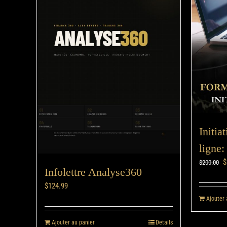
Initia
ligne:
$
$
200.00
Infolettre Analyse360
$
124.99
Ajouter 
Ajouter au panier
Details