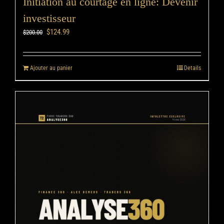
Initiation au courtage en ligne: Devenir
investisseur
$
124.99
$
200.00
Ajouter au panier
Details