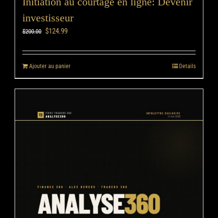
Initiation au courtage en ligne: Devenir
investisseur
$
124.99
$
200.00
Ajouter au panier
Details