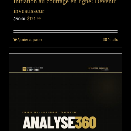
Initiation au courtage en ligne: Devenir
investisseur
$
124.99
$
200.00
Ajouter au panier
Details