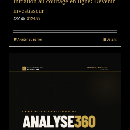
Initiation au courtage en ligne: Devenir
investisseur
$
124.99
$
200.00
Ajouter au panier
Details