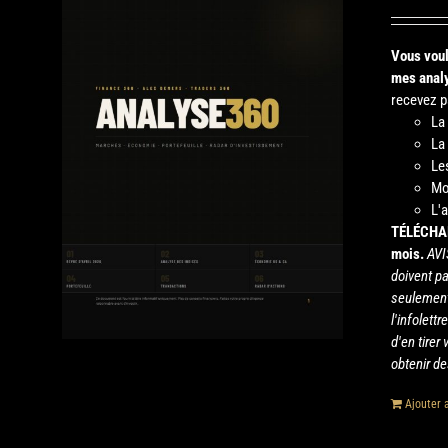
Vous voul
mes analy
recevez pa
La
La
Le
Mo
L'
TÉLÉCHA
mois.
AVI
doivent p
seulement
l'infolet
d'en tirer
obtenir de
Ajouter 