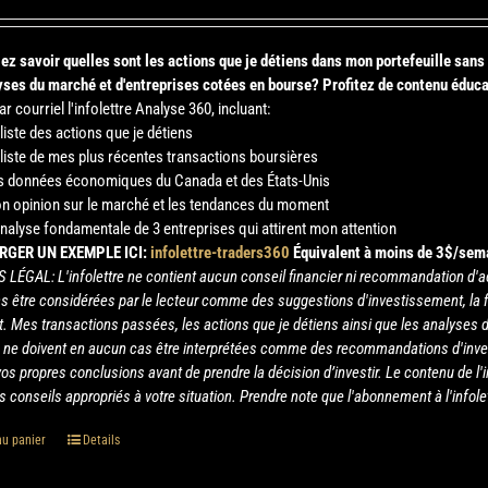
ez savoir quelles sont les actions que je détiens dans mon portefeuille san
ses du marché et d'entreprises cotées en bourse?
Profitez de contenu éduca
r courriel l'infolettre Analyse 360, incluant:
 liste des actions que je détiens
 liste de mes plus récentes transactions boursières
s données économiques du Canada et des États-Unis
n opinion sur le marché et les tendances du moment
analyse fondamentale de 3 entreprises qui attirent mon attention
RGER UN EXEMPLE ICI:
infolettre-traders360
Équivalent à moins de 3$/sem
S LÉGAL: L'infolettre ne contient aucun conseil financier ni recommandation d'a
as être considérées par le lecteur comme des suggestions d'investissement, la f
. Mes transactions passées, les actions que je détiens ainsi que les analyses d
tre ne doivent en aucun cas être interprétées comme des recommandations d'inv
 vos propres conclusions avant de prendre la décision d’investir. Le contenu de l'
s conseils appropriés à votre situation. Prendre note que l'abonnement à l'infol
au panier
Details