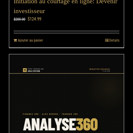
Initiation au courtage en ligne: Devenir
investisseur
$
124.99
$
200.00
Ajouter au panier
Details