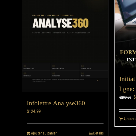
Initia
ligne:
$
$
200.00
Infolettre Analyse360
$
124.99
Ajouter 
Ajouter au panier
Details