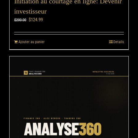
Initiation au courtage en ligne: Devenir
investisseur
$
124.99
$
200.00
Ajouter au panier
Details