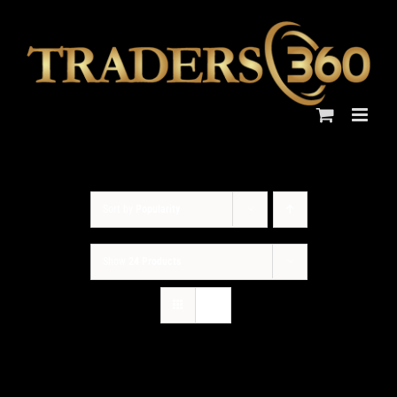
Skip
to
content
Sort by
Popularity
Show
24 Products