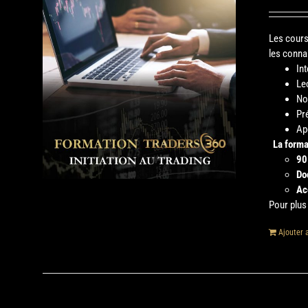
Les cours
les conna
In
Le
No
Pr
Ap
La forma
90
Do
Ac
Pour plus 
Ajouter 