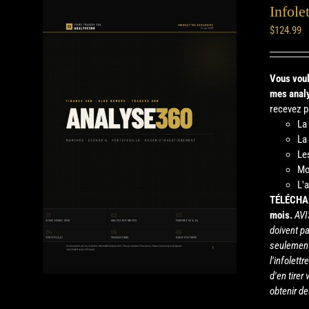
Infole
$
124.99
Vous voul
mes analy
recevez pa
La
La
Le
Mo
L'
TÉLÉCHA
mois.
AVI
doivent p
seulement
l'infolet
d'en tirer
obtenir de