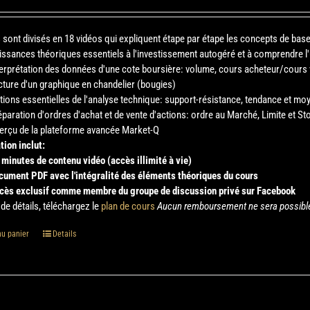
 sont divisés en 18 vidéos qui expliquent étape par étape les concepts de bas
issances théoriques essentiels à l'investissement autogéré et à comprendre l'u
terprétation des données d'une cote boursière: volume, cours acheteur/cours 
cture d'un graphique en chandelier (bougies)
tions essentielles de l'analyse technique: support-résistance, tendance et m
éparation d'ordres d'achat et de vente d'actions: ordre au Marché, Limite et St
erçu de la plateforme avancée Market-Q
tion inclut:
 minutes de contenu vidéo (accès illimité à vie)
cument PDF avec l'intégralité des éléments théoriques du cours
cès exclusif comme membre du groupe de discussion privé sur Facebook
de détails, téléchargez le
plan de cours
Aucun remboursement ne sera possible é
au panier
Details