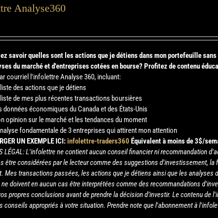
ttre Analyse360
ez savoir quelles sont les actions que je détiens dans mon portefeuille san
ses du marché et d'entreprises cotées en bourse?
Profitez de contenu éduca
r courriel l'infolettre Analyse 360, incluant:
 liste des actions que je détiens
 liste de mes plus récentes transactions boursières
s données économiques du Canada et des États-Unis
n opinion sur le marché et les tendances du moment
analyse fondamentale de 3 entreprises qui attirent mon attention
RGER UN EXEMPLE ICI:
infolettre-traders360
Équivalent à moins de 3$/sem
S LÉGAL: L'infolettre ne contient aucun conseil financier ni recommandation d'a
as être considérées par le lecteur comme des suggestions d'investissement, la f
. Mes transactions passées, les actions que je détiens ainsi que les analyses d
tre ne doivent en aucun cas être interprétées comme des recommandations d'inv
 vos propres conclusions avant de prendre la décision d’investir. Le contenu de l'
s conseils appropriés à votre situation. Prendre note que l'abonnement à l'infol