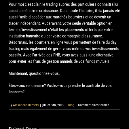
Pour moi c’est clair, le trading auprès des particuliers connaîtra lui
aussi une énorme croissance. Dans toute l’histoire, il n’a jamais été
aussi facile d’accéder aux marchés boursiers et de devenir un
trader indépendant. Auparavant, votre seule véritable option en
terme d’investissement c’était les placements offerts par votre
institution bancaire ou par votre compagnie d’assurance.
Désormais, les courtiers en ligne vous permettent de faire du day
trading mais également de gérer vous-mêmes vos investissements
passifs. Avec l’arrivée des FNB, vous avez aussi une alternative
pour éviter les frais de gestion annuels de vos fonds mutuels.
Maintenant, questionnez-vous.
Êtes-vous visionnaire? Voulez-vous prendre le contrôle de vos
finances?
sur
By
Alexandre Demers
|
juillet 5th, 2019
|
Blog
|
Commentaires fermés
eSport
et
Trading
Related Posts