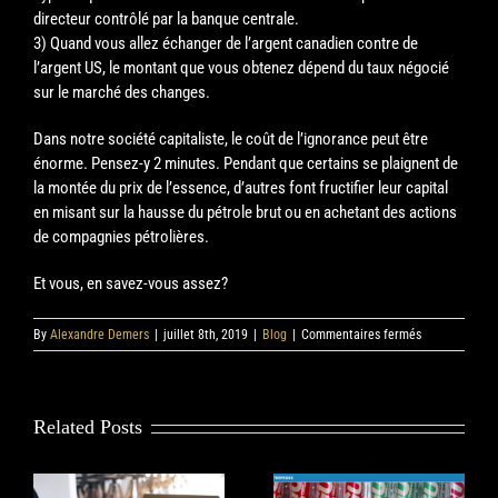
directeur contrôlé par la banque centrale.
3) Quand vous allez échanger de l’argent canadien contre de
l’argent US, le montant que vous obtenez dépend du taux négocié
sur le marché des changes.
Dans notre société capitaliste, le coût de l’ignorance peut être
énorme. Pensez-y 2 minutes. Pendant que certains se plaignent de
la montée du prix de l’essence, d’autres font fructifier leur capital
en misant sur la hausse du pétrole brut ou en achetant des actions
de compagnies pétrolières.
Et vous, en savez-vous assez?
sur
By
Alexandre Demers
|
juillet 8th, 2019
|
Blog
|
Commentaires fermés
Le
Coût
de
l’Ignorance
Related Posts