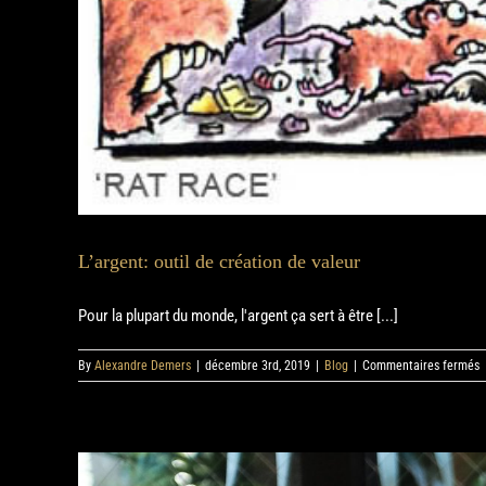
L’argent: outil de création de valeur
Pour la plupart du monde, l'argent ça sert à être [...]
s
By
Alexandre Demers
|
décembre 3rd, 2019
|
Blog
|
Commentaires fermés
L
o
d
c
d
v