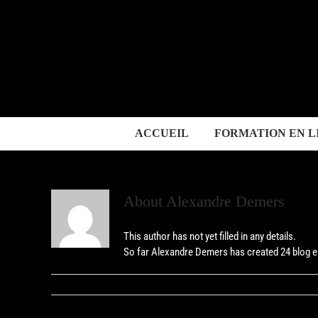
Skip
to
content
ACCUEIL
FORMATION EN L
About
Alexandre Demers
This author has not yet filled in any details.
So far Alexandre Demers has created 24 blog e