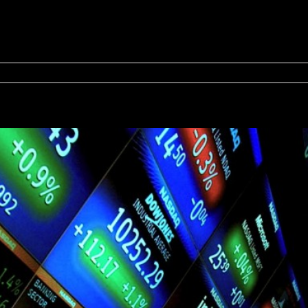
sur
Le
« January
Effect »